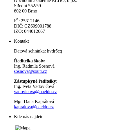
Obchodní akademie ELDO, o.p.s.
Střední 552/59
602 00 Brno
IČ: 25312146
DIČ: CZ699001788
IZO: 044012667
Kontakt
Datová schránka: hvdr5eq
Ředitelka školy:
Ing. Radmila Sosnová
sosnova@soutr.cz
Zástupkyně ředitelky:
Ing. Iveta Vadovičová
vadovicova@oaeldo.cz
Mgr. Dana Kaprálová
kapralova@oaeldo.cz
Kde nás najdete