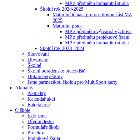
MP z předmětu humanitní studia
Školní rok 2024-2025
Maturitní témata pro profilovou část MZ
2025
Maturitní práce
MP z předmětu výtvarná výchova
MP z předmětu projektové řízení
MP z předmětu humanitní studia
Školní rok 2023–2024
Stravování
Ubytování
Školné
Školní poradenské pracoviště
Dokumenty školy
Jsme partnerskou školou pro MultiSport karty
Aktuality
Aktuality
Kalendář akcí
Fotogalerie
O škole
Kdo jsme
Úřední deska
Formuláře školy
Projekty
Podnikavá škola