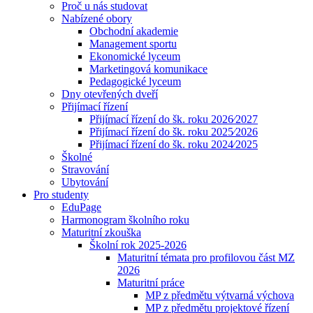
Proč u nás studovat
Nabízené obory
Obchodní akademie
Management sportu
Ekonomické lyceum
Marketingová komunikace
Pedagogické lyceum
Dny otevřených dveří
Přijímací řízení
Přijímací řízení do šk. roku 2026⁄2027
Přijímací řízení do šk. roku 2025⁄2026
Přijímací řízení do šk. roku 2024⁄2025
Školné
Stravování
Ubytování
Pro studenty
EduPage
Harmonogram školního roku
Maturitní zkouška
Školní rok 2025-2026
Maturitní témata pro profilovou část MZ
2026
Maturitní práce
MP z předmětu výtvarná výchova
MP z předmětu projektové řízení