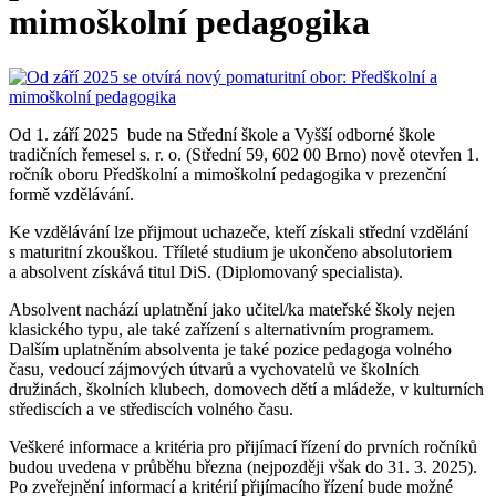
mimoškolní pedagogika
Od 1. září 2025 bude na Střední škole a Vyšší odborné škole
tradičních řemesel s. r. o. (Střední 59, 602 00 Brno) nově otevřen 1.
ročník oboru Předškolní a mimoškolní pedagogika v prezenční
formě vzdělávání.
Ke vzdělávání lze přijmout uchazeče, kteří získali střední vzdělání
s maturitní zkouškou. Tříleté studium je ukončeno absolutoriem
a absolvent získává titul DiS. (Diplomovaný specialista).
Absolvent nachází uplatnění jako učitel/ka mateřské školy nejen
klasického typu, ale také zařízení s alternativním programem.
Dalším uplatněním absolventa je také pozice pedagoga volného
času, vedoucí zájmových útvarů a vychovatelů ve školních
družinách, školních klubech, domovech dětí a mládeže, v kulturních
střediscích a ve střediscích volného času.
Veškeré informace a kritéria pro přijímací řízení do prvních ročníků
budou uvedena v průběhu března (nejpozději však do 31. 3. 2025).
Po zveřejnění informací a kritérií přijímacího řízení bude možné