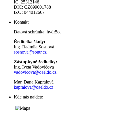
IČ: 25312146
DIČ: CZ699001788
IZO: 044012667
Kontakt
Datová schránka: hvdr5eq
Ředitelka školy:
Ing. Radmila Sosnová
sosnova@soutr.cz
Zástupkyně ředitelky:
Ing. Iveta Vadovičová
vadovicova@oaeldo.cz
Mgr. Dana Kaprálová
kapralova@oaeldo.cz
Kde nás najdete