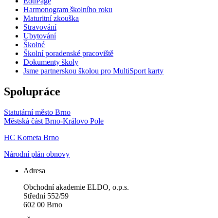
EduPage
Harmonogram školního roku
Maturitní zkouška
Stravování
Ubytování
Školné
Školní poradenské pracoviště
Dokumenty školy
Jsme partnerskou školou pro MultiSport karty
Spolupráce
Statutární město Brno
Městská část Brno-Královo Pole
HC Kometa Brno
Národní plán obnovy
Adresa
Obchodní akademie ELDO, o.p.s.
Střední 552/59
602 00 Brno