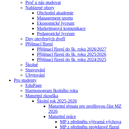
Proč u nás studovat
Nabízené obory
Obchodní akademie
Management sportu
Ekonomické lyceum
Marketingová komunikace
Pedagogické lyceum
Dny otevřených dveří
Přijímací řízení
Přijímací řízení do šk. roku 2026⁄2027
Přijímací řízení do šk. roku 2025⁄2026
Přijímací řízení do šk. roku 2024⁄2025
Školné
Stravování
Ubytování
Pro studenty
EduPage
Harmonogram školního roku
Maturitní zkouška
Školní rok 2025-2026
Maturitní témata pro profilovou část MZ
2026
Maturitní práce
MP z předmětu výtvarná výchova
MP z předmětu projektové řízení