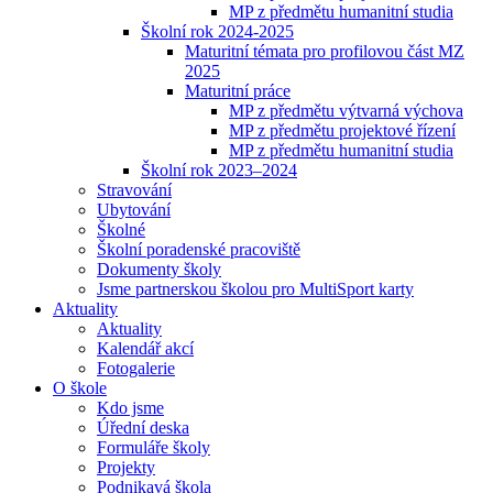
MP z předmětu humanitní studia
Školní rok 2024-2025
Maturitní témata pro profilovou část MZ
2025
Maturitní práce
MP z předmětu výtvarná výchova
MP z předmětu projektové řízení
MP z předmětu humanitní studia
Školní rok 2023–2024
Stravování
Ubytování
Školné
Školní poradenské pracoviště
Dokumenty školy
Jsme partnerskou školou pro MultiSport karty
Aktuality
Aktuality
Kalendář akcí
Fotogalerie
O škole
Kdo jsme
Úřední deska
Formuláře školy
Projekty
Podnikavá škola