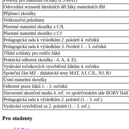
Pretesty pro maturitní ročníky (CJ/MAT)
Odevzdání seznamů literárních děl žáky maturitních tříd
Přijímací zkoušky
Velikonoční prázdniny
Písemné maturitní zkoušky z CJL
Písemné maturitní zkoušky z CJ
Pedagogická rada k výsledkům 2. pololetí 4. ročníků
Pedagogická rada k výsledkům 3. čtvrtletí 1. - 3. ročníků
Třídní schůzky pro rodiče žáků
Praktická odborná zkouška - 4. A, 4. EL
Vydávání ročníkových vysvědčení žákům 4. ročníku
Společná část MZ - didaktické testy MAT, AJ, CJL, NJ, RJ
Ústní maturitní zkoušky
Odborné praxe žáků 1. - 3. ročníků
Slavnostní ukončení studia 4. roč. ve společenském sále BOBY Hall
Pedagogická rada k výsledkům 2. pololetí (1. - 3. roč.)
Vydávání vysvědčení za 2. pololetí (1. - 3. roč.)
Pro studenty