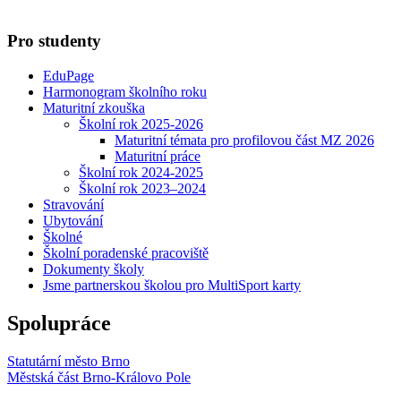
Pro studenty
EduPage
Harmonogram školního roku
Maturitní zkouška
Školní rok 2025-2026
Maturitní témata pro profilovou část MZ 2026
Maturitní práce
Školní rok 2024-2025
Školní rok 2023–2024
Stravování
Ubytování
Školné
Školní poradenské pracoviště
Dokumenty školy
Jsme partnerskou školou pro MultiSport karty
Spolupráce
Statutární město Brno
Městská část Brno-Královo Pole