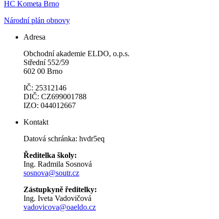
HC Kometa Brno
Národní plán obnovy
Adresa
Obchodní akademie ELDO, o.p.s.
Střední 552/59
602 00 Brno
IČ: 25312146
DIČ: CZ699001788
IZO: 044012667
Kontakt
Datová schránka: hvdr5eq
Ředitelka školy:
Ing. Radmila Sosnová
sosnova@soutr.cz
Zástupkyně ředitelky:
Ing. Iveta Vadovičová
vadovicova@oaeldo.cz