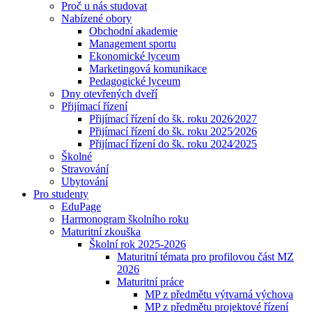
Proč u nás studovat
Nabízené obory
Obchodní akademie
Management sportu
Ekonomické lyceum
Marketingová komunikace
Pedagogické lyceum
Dny otevřených dveří
Přijímací řízení
Přijímací řízení do šk. roku 2026⁄2027
Přijímací řízení do šk. roku 2025⁄2026
Přijímací řízení do šk. roku 2024⁄2025
Školné
Stravování
Ubytování
Pro studenty
EduPage
Harmonogram školního roku
Maturitní zkouška
Školní rok 2025-2026
Maturitní témata pro profilovou část MZ
2026
Maturitní práce
MP z předmětu výtvarná výchova
MP z předmětu projektové řízení