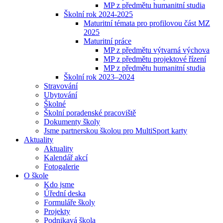
MP z předmětu humanitní studia
Školní rok 2024-2025
Maturitní témata pro profilovou část MZ
2025
Maturitní práce
MP z předmětu výtvarná výchova
MP z předmětu projektové řízení
MP z předmětu humanitní studia
Školní rok 2023–2024
Stravování
Ubytování
Školné
Školní poradenské pracoviště
Dokumenty školy
Jsme partnerskou školou pro MultiSport karty
Aktuality
Aktuality
Kalendář akcí
Fotogalerie
O škole
Kdo jsme
Úřední deska
Formuláře školy
Projekty
Podnikavá škola