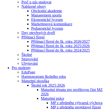
Proč u nás studovat
Nabízené obory
Obchodní akademie
Management sportu
Ekonomické lyceum
Marketingová komunikace
Pedagogické lyceum
Dny otevřených dveří
Přijímací řízení
Přijímací řízení do šk. roku 2026⁄2027
Přijímací řízení do šk. roku 2025⁄2026
Přijímací řízení do šk. roku 2024⁄2025
Školné
Stravování
Ubytování
Pro studenty
EduPage
Harmonogram školního roku
Maturitní zkouška
Školní rok 2025-2026
Maturitní témata pro profilovou část MZ
2026
Maturitní práce
MP z předmětu výtvarná výchova
MP z předmětu projektové řízení