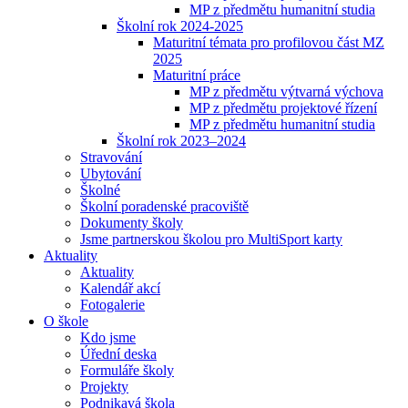
MP z předmětu humanitní studia
Školní rok 2024-2025
Maturitní témata pro profilovou část MZ
2025
Maturitní práce
MP z předmětu výtvarná výchova
MP z předmětu projektové řízení
MP z předmětu humanitní studia
Školní rok 2023–2024
Stravování
Ubytování
Školné
Školní poradenské pracoviště
Dokumenty školy
Jsme partnerskou školou pro MultiSport karty
Aktuality
Aktuality
Kalendář akcí
Fotogalerie
O škole
Kdo jsme
Úřední deska
Formuláře školy
Projekty
Podnikavá škola