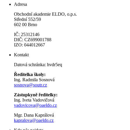
Adresa
Obchodní akademie ELDO, o.p.s.
Střední 552/59
602 00 Brno
IČ: 25312146
DIČ: CZ699001788
IZO: 044012667
Kontakt
Datová schránka: hvdr5eq
Ředitelka školy:
Ing. Radmila Sosnová
sosnova@soutr.cz
Zástupkyně ředitelky:
Ing. Iveta Vadovičová
vadovicova@oaeldo.cz
Mgr. Dana Kaprálová
kapralova@oaeldo.cz