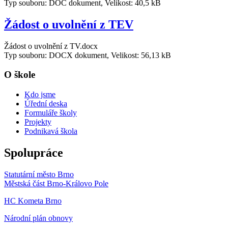
Typ souboru: DOC dokument, Velikost: 40,5 kB
Žádost o uvolnění z TEV
Žádost o uvolnění z TV.docx
Typ souboru: DOCX dokument, Velikost: 56,13 kB
O škole
Kdo jsme
Úřední deska
Formuláře školy
Projekty
Podnikavá škola
Spolupráce
Statutární město Brno
Městská část Brno-Královo Pole
HC Kometa Brno
Národní plán obnovy