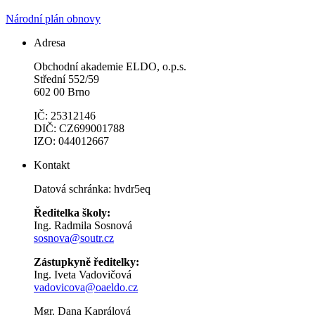
Národní plán obnovy
Adresa
Obchodní akademie ELDO, o.p.s.
Střední 552/59
602 00 Brno
IČ: 25312146
DIČ: CZ699001788
IZO: 044012667
Kontakt
Datová schránka: hvdr5eq
Ředitelka školy:
Ing. Radmila Sosnová
sosnova@soutr.cz
Zástupkyně ředitelky:
Ing. Iveta Vadovičová
vadovicova@oaeldo.cz
Mgr. Dana Kaprálová