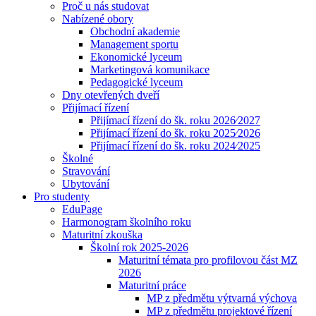
Proč u nás studovat
Nabízené obory
Obchodní akademie
Management sportu
Ekonomické lyceum
Marketingová komunikace
Pedagogické lyceum
Dny otevřených dveří
Přijímací řízení
Přijímací řízení do šk. roku 2026⁄2027
Přijímací řízení do šk. roku 2025⁄2026
Přijímací řízení do šk. roku 2024⁄2025
Školné
Stravování
Ubytování
Pro studenty
EduPage
Harmonogram školního roku
Maturitní zkouška
Školní rok 2025-2026
Maturitní témata pro profilovou část MZ
2026
Maturitní práce
MP z předmětu výtvarná výchova
MP z předmětu projektové řízení