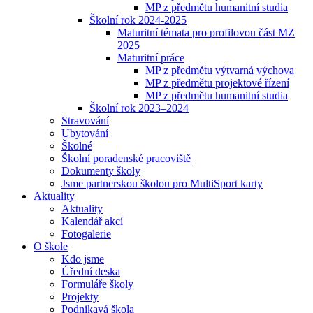
MP z předmětu humanitní studia
Školní rok 2024-2025
Maturitní témata pro profilovou část MZ
2025
Maturitní práce
MP z předmětu výtvarná výchova
MP z předmětu projektové řízení
MP z předmětu humanitní studia
Školní rok 2023–2024
Stravování
Ubytování
Školné
Školní poradenské pracoviště
Dokumenty školy
Jsme partnerskou školou pro MultiSport karty
Aktuality
Aktuality
Kalendář akcí
Fotogalerie
O škole
Kdo jsme
Úřední deska
Formuláře školy
Projekty
Podnikavá škola