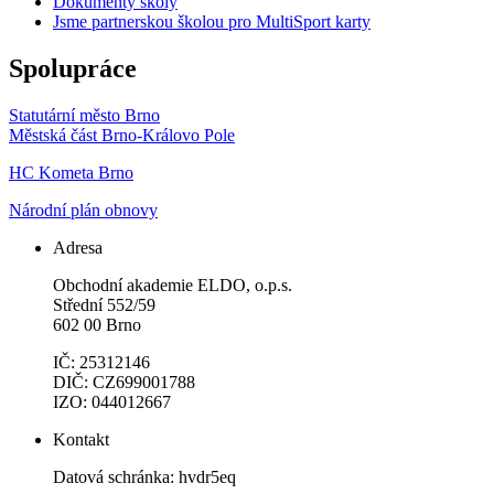
Dokumenty školy
Jsme partnerskou školou pro MultiSport karty
Spolupráce
Statutární město Brno
Městská část Brno-Královo Pole
HC Kometa Brno
Národní plán obnovy
Adresa
Obchodní akademie ELDO, o.p.s.
Střední 552/59
602 00 Brno
IČ: 25312146
DIČ: CZ699001788
IZO: 044012667
Kontakt
Datová schránka: hvdr5eq