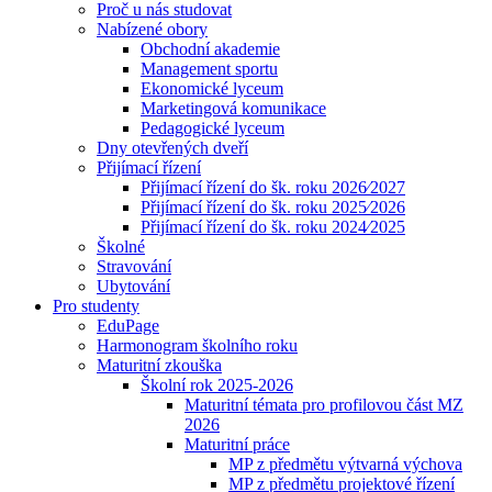
Proč u nás studovat
Nabízené obory
Obchodní akademie
Management sportu
Ekonomické lyceum
Marketingová komunikace
Pedagogické lyceum
Dny otevřených dveří
Přijímací řízení
Přijímací řízení do šk. roku 2026⁄2027
Přijímací řízení do šk. roku 2025⁄2026
Přijímací řízení do šk. roku 2024⁄2025
Školné
Stravování
Ubytování
Pro studenty
EduPage
Harmonogram školního roku
Maturitní zkouška
Školní rok 2025-2026
Maturitní témata pro profilovou část MZ
2026
Maturitní práce
MP z předmětu výtvarná výchova
MP z předmětu projektové řízení