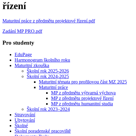
řízení
Maturitní práce z předmětu projektové řízení.pdf
Zadání MP PRO.pdf
Pro studenty
EduPage
Harmonogram školního roku
Maturitní zkouška
Školní rok 2025-2026
Školní rok 2024-2025
Maturitní témata pro profilovou část MZ 2025
Maturitní práce
MP z předmětu výtvarná výchova
MP z předmětu projektové řízení
MP z předmětu humanitní studia
Školní rok 2023–2024
Stravování
Ubytování
Školné
Školní poradenské pracoviště