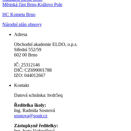
Městská část Brno-Královo Pole
HC Kometa Brno
Národní plán obnovy
Adresa
Obchodní akademie ELDO, o.p.s.
Střední 552/59
602 00 Brno
IČ: 25312146
DIČ: CZ699001788
IZO: 044012667
Kontakt
Datová schránka: hvdr5eq
Ředitelka školy:
Ing. Radmila Sosnová
sosnova@soutr.cz
Zástupkyně ředitelky:
Ing. Iveta Vadovičová