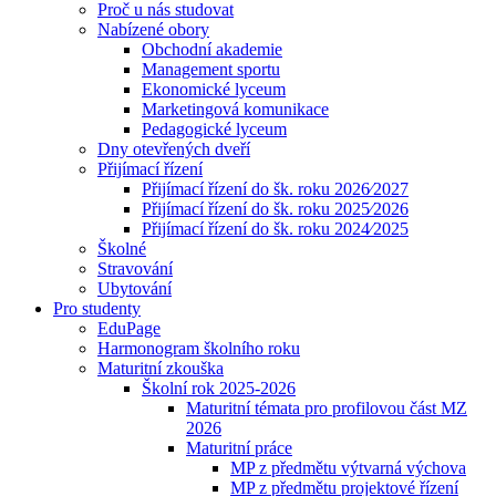
Proč u nás studovat
Nabízené obory
Obchodní akademie
Management sportu
Ekonomické lyceum
Marketingová komunikace
Pedagogické lyceum
Dny otevřených dveří
Přijímací řízení
Přijímací řízení do šk. roku 2026⁄2027
Přijímací řízení do šk. roku 2025⁄2026
Přijímací řízení do šk. roku 2024⁄2025
Školné
Stravování
Ubytování
Pro studenty
EduPage
Harmonogram školního roku
Maturitní zkouška
Školní rok 2025-2026
Maturitní témata pro profilovou část MZ
2026
Maturitní práce
MP z předmětu výtvarná výchova
MP z předmětu projektové řízení