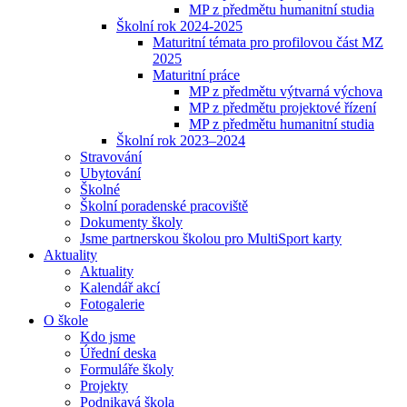
MP z předmětu humanitní studia
Školní rok 2024-2025
Maturitní témata pro profilovou část MZ
2025
Maturitní práce
MP z předmětu výtvarná výchova
MP z předmětu projektové řízení
MP z předmětu humanitní studia
Školní rok 2023–2024
Stravování
Ubytování
Školné
Školní poradenské pracoviště
Dokumenty školy
Jsme partnerskou školou pro MultiSport karty
Aktuality
Aktuality
Kalendář akcí
Fotogalerie
O škole
Kdo jsme
Úřední deska
Formuláře školy
Projekty
Podnikavá škola